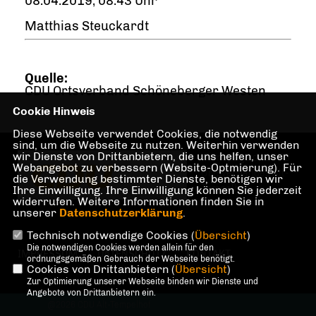
08.04.2019, 08:43 Uhr
Matthias Steuckardt
Quelle:
CDU Ortsverband Schöneberger Westen
Cookie Hinweis
Diese Webseite verwendet Cookies, die notwendig
sind, um die Webseite zu nutzen. Weiterhin verwenden
wir Dienste von Drittanbietern, die uns helfen, unser
Homepage des CDU
Webangebot zu verbessern (Website-Optmierung). Für
Ortsverbandes Alt-
die Verwendung bestimmter Dienste, benötigen wir
Tempelhof
Ihre Einwilligung. Ihre Einwilligung können Sie jederzeit
widerrufen. Weitere Informationen finden Sie in
unserer
Datenschutzerklärung
.
Technisch notwendige Cookies (
Übersicht
)
Die notwendigen Cookies werden allein für den
IMPRESSUM
DATENSCHUTZ
KONTAKT
ordnungsgemäßen Gebrauch der Webseite benötigt.
Cookies von Drittanbietern (
Übersicht
)
Zur Optimierung unserer Webseite binden wir Dienste und
Angebote von Drittanbietern ein.
@2026 CDU Alt-Tempelhof