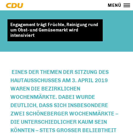
MENÜ
Engagement trägt Früchte, Reinigung rund
um Obst- und Gemüsemarkt wird
intensiviert
EINES DER THEMEN DER SITZUNG DES
HAUTAUSSCHUSSES AM 3. APRIL 2019
WAREN DIE BEZIRKLICHEN
WOCHENMÄRKTE. DABEI WURDE
DEUTLICH, DASS SICH INSBESONDERE
ZWEI SCHÖNEBERGER WOCHENMÄRKTE –
DIE UNTERSCHIEDLICHER KAUM SEIN
KÖNNTEN – STETS GROSSER BELIEBTHEIT B