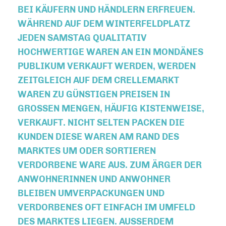
EI KÄUFERN UND HÄNDLERN ERFREUEN. W
ÄHREND AUF DEM WINTERFELDPLATZ J
EDEN SAMSTAG QUALITATIV H
OCHWERTIGE WAREN AN EIN MONDÄNES P
UBLIKUM VERKAUFT WERDEN, WERDEN Z
EITGLEICH AUF DEM CRELLEMARKT W
AREN ZU GÜNSTIGEN PREISEN IN G
ROSSEN MENGEN, HÄUFIG KISTENWEISE, VER
KAUFT. NICHT SELTEN PACKEN DIE KUN
DEN DIESE WAREN AM RAND DES MAR
KTES UM ODER SORTIEREN VER
DORBENE WARE AUS. ZUM ÄRGER DER ANW
OHNERINNEN UND ANWOHNER BLE
IBEN UMVERPACKUNGEN UND VER
DORBENES OFT EINFACH IM UMFELD DES
MARKTES LIEGEN. AUSSERDEM FÜHR