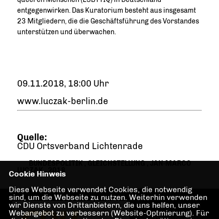
entgegenwirken. Das Kuratorium besteht aus insgesamt
23 Mitgliedern, die die Geschäftsführung des Vorstandes
unterstützen und überwachen.
09.11.2018, 18:00 Uhr
www.luczak-berlin.de
Quelle:
CDU Ortsverband Lichtenrade
BUNDESPOLITIK
,
GLEICHSTELLUNG
,
JAN-MARCO
LUCZAK
,
2018
Cookie Hinweis
Diese Webseite verwendet Cookies, die notwendig
sind, um die Webseite zu nutzen. Weiterhin verwenden
wir Dienste von Drittanbietern, die uns helfen, unser
Homepage des CDU
Webangebot zu verbessern (Website-Optmierung). Für
Ortsverbandes Alt-